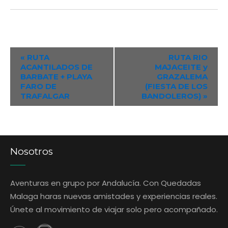
Event
«
RUTA
RUTA RIO
ACANTILADOS DE
MAJACEITE y
Navigation
BARBATE + PLAYA
GRAZALEMA
FARO DE
(FIESTA DE LOS
TRAFALGAR
BANDOLEROS)
»
Nosotros
Aventuras en grupo por Andalucía. Con Quedadas
Malaga haras nuevas amistades y experiencias reales.
Únete al movimiento de viajar solo pero acompañado.