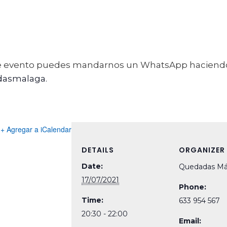
ste evento puedes mandarnos un WhatsApp haciendo
asmalaga.
+ Agregar a iCalendar
DETAILS
ORGANIZER
Date:
Quedadas Má
17/07/2021
Phone:
Time:
633 954 567
20:30 - 22:00
Email: