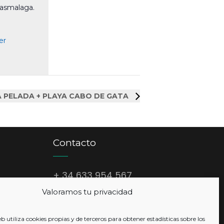
asmalaga.
er
 PELADA + PLAYA CABO DE GATA
Contacto
+ 34 633 954 567
Valoramos tu privacidad
info@quedadasmalaga.es
eb utiliza cookies propias y de terceros para obtener estadísticas sobre los