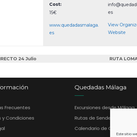
Cost:
info@quedad
es
15€
View Organiz
www.quedadasmalaga.
Website
es
RECTO 24 Julio
RUTA LOMA
formación
Quedadas Málaga
s Frecuentes
Excursiones desde Málaga
s y Condiciones
Rutas de Senderismo
gal
Calendario de Quedadas
Este sitio w