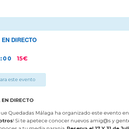
 EN DIRECTO
:00
15€
para este evento
 EN DIRECTO
 que Quedadas Málaga ha organizado este evento e
otros
! Si te apetece conocer nuevos amig@s y gente
onoces a tu media naranja.
Reserva el 17 Y 31 de Jul