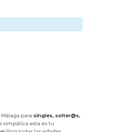
n Málaga para
singles, solter@s,
 simpática esta es tu
io
! Para todas las edades