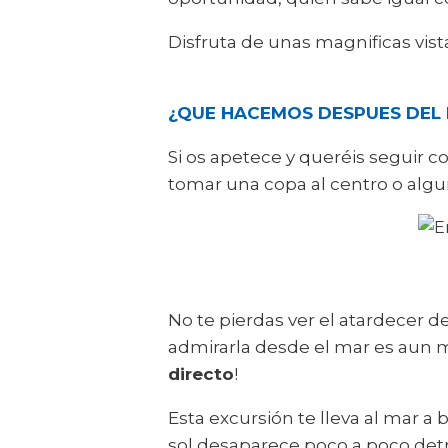
Disfruta de unas magnificas vist
¿QUE HACEMOS DESPUES DEL 
Si os apetece y queréis seguir 
tomar una copa al centro o algu
No te pierdas ver el atardecer 
admirarla desde el mar es aun 
directo
!
Esta excursión te lleva al mar
sol desaparece poco a poco det