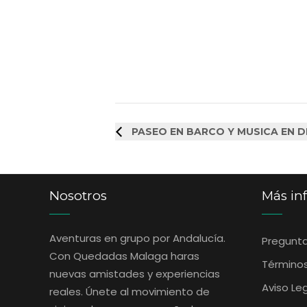
PASEO EN BARCO Y MUSICA EN DI
Nosotros
Más in
Aventuras en grupo por Andalucía.
Pregunta
Con Quedadas Malaga haras
‎Término
nuevas amistades y experiencias
Aviso Le
reales. Únete al movimiento de