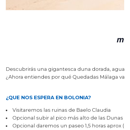
muc
Descubrirás una gigantesca duna dorada, aguas t
¿Ahora entiendes por qué Quedadas Málaga va tant
¿QUE NOS ESPERA EN BOLONIA?
Visitaremos las ruinas de Baelo Claudia
Opcional subir al pico más alto de las Dunas 
Opcional daremos un paseo 1,5 horas aprox (ida y