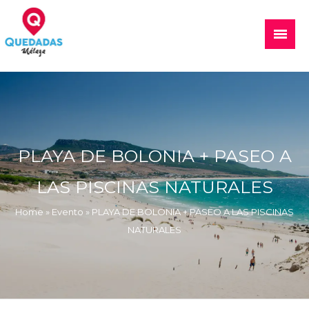
Skip
to
Main
content
Menu
Quedadas, excursiones, eventos
PLAYA DE BOLONIA + PASEO A
LAS PISCINAS NATURALES
Home
»
Evento
»
PLAYA DE BOLONIA + PASEO A LAS PISCINAS
NATURALES