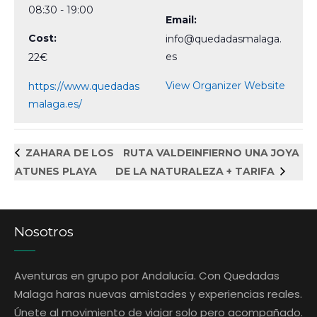
08:30 - 19:00
Email:
Cost:
info@quedadasmalaga.
es
22€
View Organizer Website
https://www.quedadas
malaga.es/
ZAHARA DE LOS
RUTA VALDEINFIERNO UNA JOYA
ATUNES PLAYA
DE LA NATURALEZA + TARIFA
Nosotros
Aventuras en grupo por Andalucía. Con Quedadas
Malaga haras nuevas amistades y experiencias reales.
Únete al movimiento de viajar solo pero acompañado.