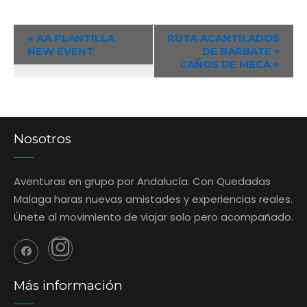
Event
«
AA PLANTILLA
RUTA ACANTILADOS
NEW EVENT
DE BARBATE +
Navigation
CAÑOS DE MECA
»
Nosotros
Aventuras en grupo por Andalucía. Con Quedadas
Malaga haras nuevas amistades y experiencias reales.
Únete al movimiento de viajar solo pero acompañado.
Más información