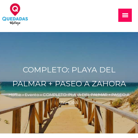
Skip
to
Main
content
Menu
Quedadas, excursiones, eventos
COMPLETO: PLAYA DEL
PALMAR + PASEO A ZAHORA
Home
»
Evento
»
COMPLETO: PLAYA DEL PALMAR + PASEO A
ZAHORA