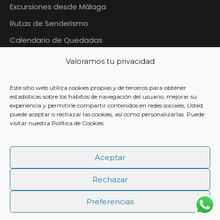
Excursiones desde Málaga
Rutas de Senderismo
Calendario de Quedadas
Blog Quedadas Malaga
Valoramos tu privacidad
Contáctanos
Este sitio web utiliza cookies propias y de terceros para obtener
Contacto
estadísticas sobre los hábitos de navegación del usuario, mejorar su
experiencia y permitirle compartir contenidos en redes sociales, Usted
puede aceptar o rechazar las cookies, así como personalizarlas. Puede
visitar nuestra
Política de Cookies
+ 34 633 954 567
Aceptar
info@quedadasmalaga.es
Rechazar
Preferencias
© Copyright 2026 Quedadas Málaga - CIAN 297402-2