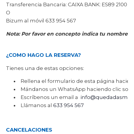
Transferencia Bancaria: CAIXA BANK: ES89 2100 26
O
Bizum al móvil 633 954 567
Nota: Por favor en concepto indica tu nombre-
L
¿COMO HAGO LA RESERVA?
Tienes una de estas opciones:
Rellena el formulario de esta página hacien
Mándanos un WhatsApp haciendo clic sob
Escríbenos un email a
info@quedadasmala
Llámanos al
633 954 567
CANCELACIONES