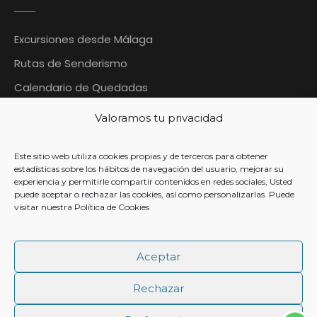
Excursiones desde Málaga
Rutas de Senderismo
Calendario de Quedadas
Blog Quedadas Malaga
Valoramos tu privacidad
Contáctanos
Este sitio web utiliza cookies propias y de terceros para obtener
Contacto
estadísticas sobre los hábitos de navegación del usuario, mejorar su
experiencia y permitirle compartir contenidos en redes sociales, Usted
puede aceptar o rechazar las cookies, así como personalizarlas. Puede
visitar nuestra
Política de Cookies
+ 34 633 954 567
Aceptar
info@quedadasmalaga.es
Rechazar