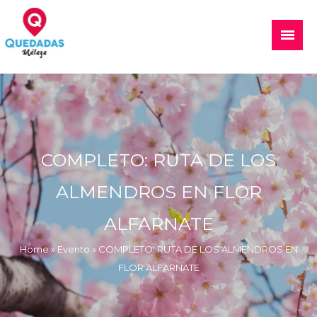
Skip
to
Main
content
Menu
Quedadas, excursiones, eventos
COMPLETO: RUTA DE LOS
ALMENDROS EN FLOR
ALFARNATE
Home
»
Evento
»
COMPLETO: RUTA DE LOS ALMENDROS EN
FLOR ALFARNATE