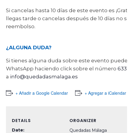
Si cancelas hasta 10 días de este evento es ¡Gratis!
llegas tarde o cancelas después de 10 días no se
reembolso.
¿ALGUNA DUDA?
Si tienes alguna duda sobre este evento puede
WhatsApp haciendo click sobre el número
633 9
a
info@quedadasmalaga.es
+ Añadir a Google Calendar
+ Agregar a iCalendar
DETAILS
ORGANIZER
Date:
Quedadas Málaga