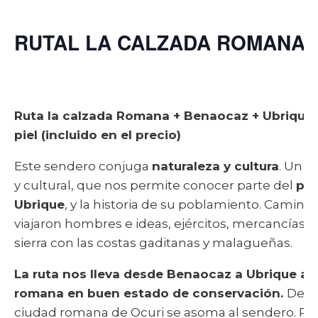
RUTAL LA CALZADA ROMANA 
Ruta la calzada Romana + Benaocaz + Ubrique +
piel (incluido en el precio)
Este sendero conjuga
naturaleza y cultura
. Un ú
y cultural, que nos permite conocer parte del
par
Ubrique
, y la historia de su poblamiento. Camino
viajaron hombres e ideas, ejércitos, mercancías e
sierra con las costas gaditanas y malagueñas.
La ruta nos lleva desde Benaocaz a Ubrique a l
romana en buen estado de conservación.
Desde
ciudad romana de Ocuri se asoma al sendero. R