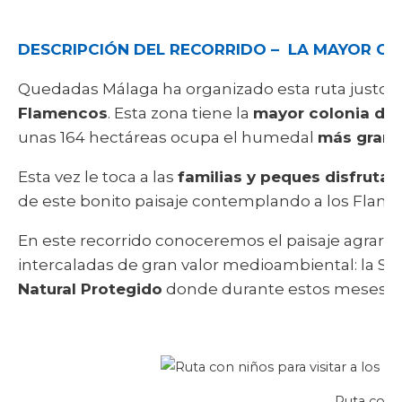
DESCRIPCIÓN DEL RECORRIDO – LA MAYOR C
Quedadas Málaga ha organizado esta ruta justo e
Flamencos
. Esta zona tiene la
mayor colonia de
unas 164 hectáreas ocupa el humedal
más grand
Esta vez le toca a las
familias y peques disfrutar
de este bonito paisaje contemplando a los Flam
En este recorrido conoceremos el paisaje agrario
intercaladas de gran valor medioambiental: la Si
Natural Protegido
donde durante estos meses s
Ruta con n