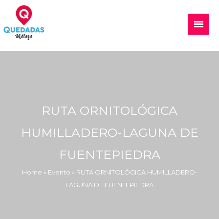
Skip
to
Main
content
Menu
Quedadas, excursiones, eventos
RUTA ORNITOLÓGICA
HUMILLADERO-LAGUNA DE
FUENTEPIEDRA
Home
»
Evento
»
RUTA ORNITOLÓGICA HUMILLADERO-
LAGUNA DE FUENTEPIEDRA