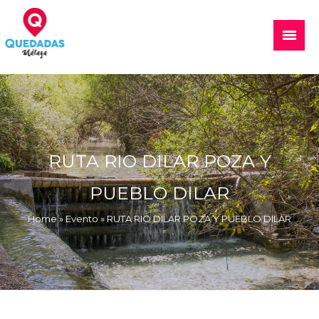
Skip
to
Main
content
Menu
Quedadas, excursiones, eventos
RUTA RIO DILAR POZA Y
PUEBLO DILAR
Home
»
Evento
»
RUTA RIO DILAR POZA Y PUEBLO DILAR