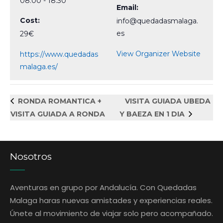
08:00 - 18:30
Email:
Cost:
info@quedadasmalaga.
es
29€
View Organizer Website
https://www.quedadas
malaga.es/
RONDA ROMANTICA +
VISITA GUIADA UBEDA
VISITA GUIADA A RONDA
Y BAEZA EN 1 DIA
Nosotros
Aventuras en grupo por Andalucía. Con Quedadas
Malaga haras nuevas amistades y experiencias reales.
Únete al movimiento de viajar solo pero acompañado.