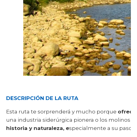
DESCRIPCIÓN DE LA RUTA
Esta ruta te sorprenderá y mucho porque
ofrece
una industria siderúrgica pionera o los molinos ha
historia y naturaleza, e
specialmente a su paso po