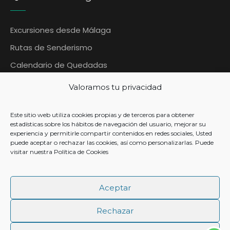
Excursiones desde Málaga
Rutas de Senderismo
Calendario de Quedadas
Blog Quedadas Malaga
Valoramos tu privacidad
Contáctanos
Este sitio web utiliza cookies propias y de terceros para obtener
Contacto
estadísticas sobre los hábitos de navegación del usuario, mejorar su
experiencia y permitirle compartir contenidos en redes sociales, Usted
puede aceptar o rechazar las cookies, así como personalizarlas. Puede
visitar nuestra
Política de Cookies
+ 34 633 954 567
Aceptar
info@quedadasmalaga.es
Rechazar