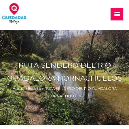
Skip
to
Main
content
Menu
Quedadas, excursiones, eventos
RUTA SENDERO DEL RIO
GUADALORA HORNACHUELOS
Home
»
Evento
»
RUTA SENDERO DEL RIO GUADALORA
HORNACHUELOS