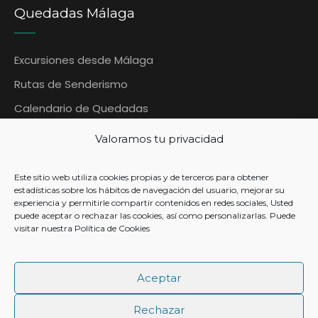
Quedadas Málaga
Excursiones desde Málaga
Rutas de Senderismo
Calendario de Quedadas
Blog Quedadas Malaga
Valoramos tu privacidad
Contáctanos
Este sitio web utiliza cookies propias y de terceros para obtener
Contacto
estadísticas sobre los hábitos de navegación del usuario, mejorar su
experiencia y permitirle compartir contenidos en redes sociales, Usted
puede aceptar o rechazar las cookies, así como personalizarlas. Puede
visitar nuestra
Política de Cookies
+ 34 633 954 567
Aceptar
info@quedadasmalaga.es
Rechazar