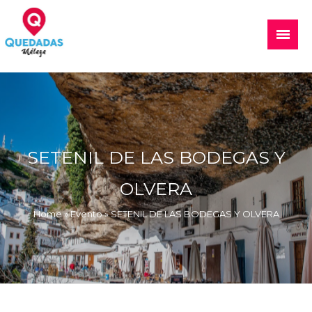
Skip
to
Main
content
Menu
Quedadas, excursiones, eventos
SETENIL DE LAS BODEGAS Y
OLVERA
Home
»
Evento
»
SETENIL DE LAS BODEGAS Y OLVERA