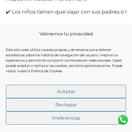
✔️
Los niños tienen que viajar con sus padres o ll
✔️ Deberemos
rellenar un formulario que el guia 
Valoramos tu privacidad
policía marroquí que hay dentro del barco
Este sitio web utiliza cookies propias y de terceros para obtener
✔️ La moneda en Marruecos es el
DIRHAMS pero 
estadísticas sobre los hábitos de navegación del usuario, mejorar su
cobran una comisión
experiencia y permitirle compartir contenidos en redes sociales, Usted
puede aceptar o rechazar las cookies, así como personalizarlas. Puede
visitar nuestra
Política de Cookies
Aceptar
Rechazar
Preferencias
+ Añadir a Google Calendar
+ Agregar a iCalendar