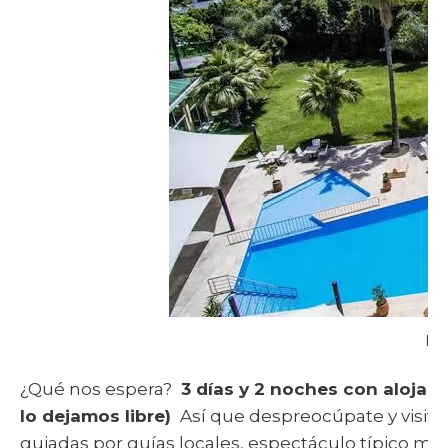
Ho
¿Qué nos espera?
3
días y 2 noches con alojam
lo dejamos libre)
Así que despreocúpate y visita 
guiadas por guías locales, espectáculo típico ma