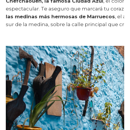
Chefchaouen, la famosa Ciudad Azul
, el color
espectacular. Te aseguro que marcará tu corazón.
las medinas más hermosas de Marruecos
, el a
sur de la medina, sobre la calle principal que cruz