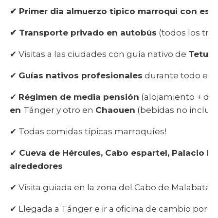
✔ Primer dia almuerzo tipico marroqui con esp
✔ Transporte privado en
autobús
(todos los tra
✔ Visitas a las ciudades con guía nativo de
Tetuán
✔
Guías nativos profesionales
durante todo el v
✔
Régimen de media pensión
(alojamiento + de
en
Tánger y otro en
Chaouen
(bebidas no incluida
✔ Todas comidas típicas marroquíes!
✔
Cueva de Hércules, Cabo espartel, Palacio Rea
alrededores
✔ Visita guiada en la zona del Cabo de Malabata c
✔ Llegada a Tánger e ir a oficina de cambio por s