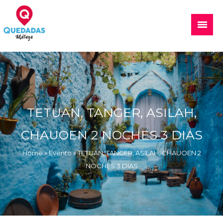
Skip
to
Main
content
Menu
Quedadas, excursiones, eventos
TETUAN, TANGER, ASILAH,
CHAUOEN 2 NOCHES 3 DIAS
Home
»
Evento
»
TETUAN, TANGER, ASILAH, CHAUOEN 2
NOCHES 3 DIAS