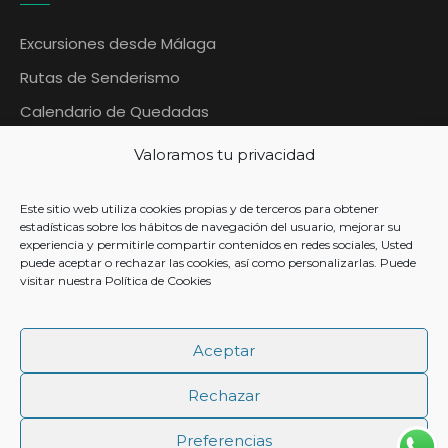
Excursiones desde Málaga
Rutas de Senderismo
Calendario de Quedadas
Blog Quedadas Malaga
Valoramos tu privacidad
Contáctanos
Este sitio web utiliza cookies propias y de terceros para obtener
Contacto
estadísticas sobre los hábitos de navegación del usuario, mejorar su
experiencia y permitirle compartir contenidos en redes sociales, Usted
puede aceptar o rechazar las cookies, así como personalizarlas. Puede
visitar nuestra
Política de Cookies
+ 34 633 954 567
Aceptar
info@quedadasmalaga.es
Rechazar
Preferencias
© Copyright 2026 Quedadas Málaga - CIAN 297402-2