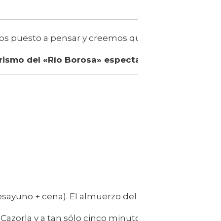
s puesto a pensar y creemos que lo disfrutareis ta
ismo del «Río Borosa» espectacular
esayuno + cena). El almuerzo del sábado está inclui
de Cazorla y a tan sólo cinco minutos andando de su 