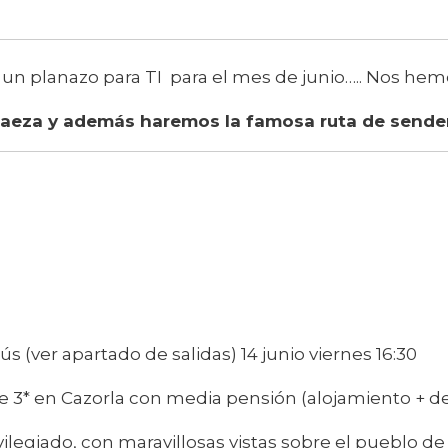
 planazo para TI para el mes de junio….. Nos hemo
Baeza y además haremos la famosa ruta de sender
s (ver apartado de salidas) 14 junio viernes 16:30
e 3* en Cazorla con media pensión (alojamiento + d
vilegiado, con maravillosas vistas sobre el pueblo 