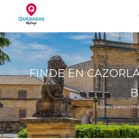
Skip
to
content
Quedadas, excursiones, eventos
FINDE EN CAZORLA
B
Home
»
Evento
»
FIN