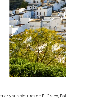
Visit
rior y sus pinturas de El Greco, Balcón del Pintor Zabalet