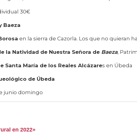
ividual 30€
y Baeza
 Borosa
en la sierra de Cazorla. Los que no quieran h
de la Natividad de Nuestra Señora de
Baeza
, Patri
de Santa María de los Reales Alcázare
s en Úbeda
ueológico de Úbeda
de junio domingo
rural en 2022
»