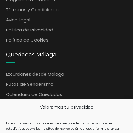
‎Términos y Condiciones
Aviso Legal
Politica de Privacidad
Política de Cookies
Quedadas Málaga
Excursiones desde Málaga
Rutas de Senderismo
Calendario de Quedadas
Blog Quedadas Malaga
Valoramos tu privacidad
Contáctanos
Este sitio web utiliza cookies propias y de terceros para obtener
Contacto
estadísticas sobre los hábitos de navegación del usuario, mejorar su