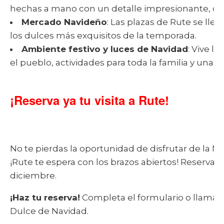
hechas a mano con un detalle impresionante, que
Mercado Navideño
: Las plazas de Rute se lle
los dulces más exquisitos de la temporada.
Ambiente festivo y luces de Navidad
: Vive l
el pueblo, actividades para toda la familia y una
¡Reserva ya tu visita a Rute!
No te pierdas la oportunidad de disfrutar de la N
¡Rute te espera con los brazos abiertos! Reserva a
diciembre.
¡Haz tu reserva!
Completa el formulario o llama a
Dulce de Navidad.