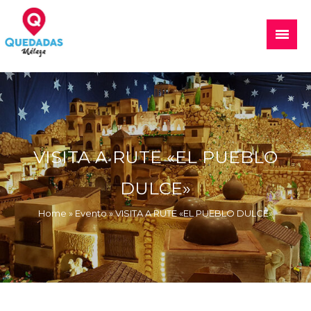
Skip
to
Main
content
Menu
Quedadas, excursiones, eventos
VISITA A RUTE «EL PUEBLO
DULCE»
Home
»
Evento
»
VISITA A RUTE «EL PUEBLO DULCE»