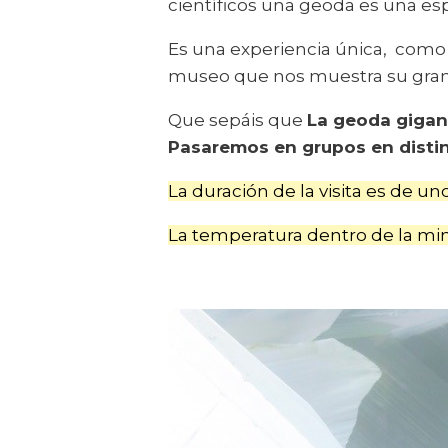
científicos una geoda es una es
Es una experiencia única, como 
museo que nos muestra su gran
Que sepáis que
La geoda gigan
Pasaremos en grupos en disti
La duración de la visita es de u
La temperatura dentro de la min