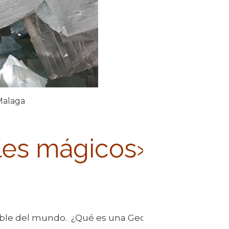
Malaga
ales mágicos»
table del mundo. ¿Qué es una Geoda? En términos n