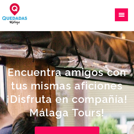
Quedadas, excursiones, eventos
Encuentra amigos con
tus mismas aficiones
¡Disfruta en compañía!
Málaga Tours!