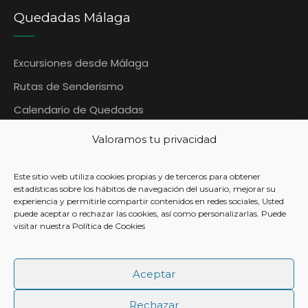
Quedadas Málaga
Excursiones desde Málaga
Rutas de Senderismo
Calendario de Quedadas
Blog Quedadas Malaga
Valoramos tu privacidad
Contáctanos
Este sitio web utiliza cookies propias y de terceros para obtener
Contacto
estadísticas sobre los hábitos de navegación del usuario, mejorar su
experiencia y permitirle compartir contenidos en redes sociales, Usted
puede aceptar o rechazar las cookies, así como personalizarlas. Puede
visitar nuestra
Política de Cookies
+ 34 633 954 567
Aceptar
info@quedadasmalaga.es
Rechazar