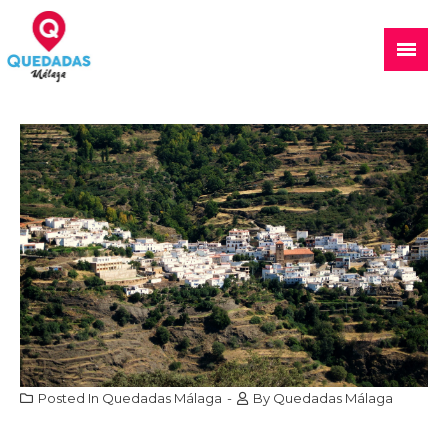
Skip
to
Main
content
Menu
Quedadas, excursiones, eventos
Posted In
Quedadas Málaga
-
By
Quedadas Málaga