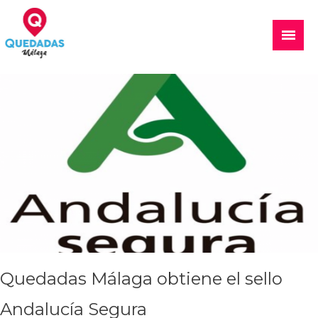
Skip
to
Main
content
Menu
Quedadas, excursiones, eventos
Quedadas Málaga obtiene el sello
Andalucía Segura