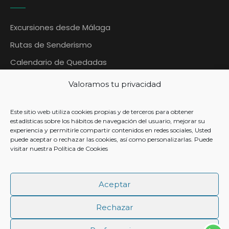
Excursiones desde Málaga
Rutas de Senderismo
Calendario de Quedadas
Blog Quedadas Malaga
Valoramos tu privacidad
Contáctanos
Este sitio web utiliza cookies propias y de terceros para obtener
Contacto
estadísticas sobre los hábitos de navegación del usuario, mejorar su
experiencia y permitirle compartir contenidos en redes sociales, Usted
puede aceptar o rechazar las cookies, así como personalizarlas. Puede
visitar nuestra
Política de Cookies
+ 34 633 954 567
Aceptar
info@quedadasmalaga.es
Rechazar